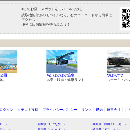
■
このお店・スポットをモバイルでみる
読取機能付きのモバイルなら、右のバーコードから簡単に
アクセス！
便利に店舗情報を持ち歩こう！
公園
高知ぽかぽか温泉
やぽんすき
地
温泉・銭湯・健康ランド
ステーキ・ハ
ログイン
クチコミ投稿
プライバシーポリシー
リンク
規約
運営会社
こ
ビ！」
・熊本県「ひごなび！」
・静岡県「静岡ナビっち！」
ラボ！」
・新潟県「なじらぼ！」
・岐阜県「ギフコミ！」