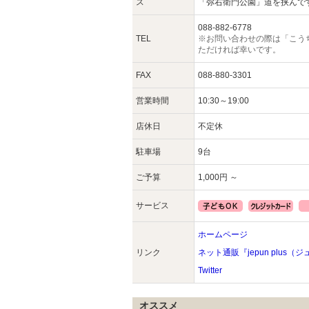
ス
「弥右衛門公園」道を挟んで
088-882-6778
TEL
※お問い合わせの際は「こう
ただければ幸いです。
FAX
088-880-3301
営業時間
10:30～19:00
店休日
不定休
駐車場
9台
ご予算
1,000円 ～
サービス
ホームページ
リンク
ネット通販『jepun plus
Twitter
オススメ