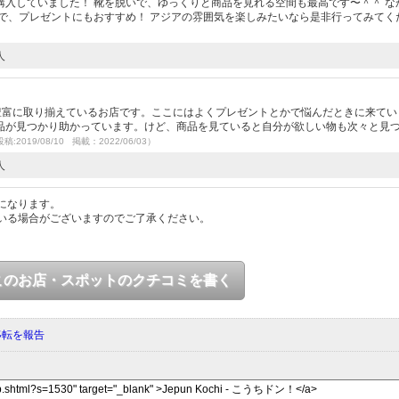
入していました！ 靴を脱いで、ゆっくりと商品を見れる空間も最高です〜＾＾ な
で、プレゼントにもおすすめ！ アジアの雰囲気を楽しみたいなら是非行ってみてく
人
を豊富に取り揃えているお店です。ここにはよくプレゼントとかで悩んだときに来てい
品が見つかり助かっています。けど、商品を見ていると自分が欲しい物も次々と見
稿:2019/08/10 掲載：2022/06/03）
人
になります。
いる場合がございますのでご了承ください。
このお店・スポットのクチコミを書く
移転を報告