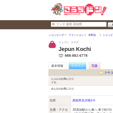
ショッピング
ファッション
衣料品
ショッピ
ジュプン コウチ
Jepun Kochi
088-882-6778
基本情報
クチコミ
写真
クチ
じぶんのお気に入り:
メモ:
みんなのお気に入り:
住所
高知市北川添3-5
交通・アクセ
JR高知駅から東へ 車で約7分