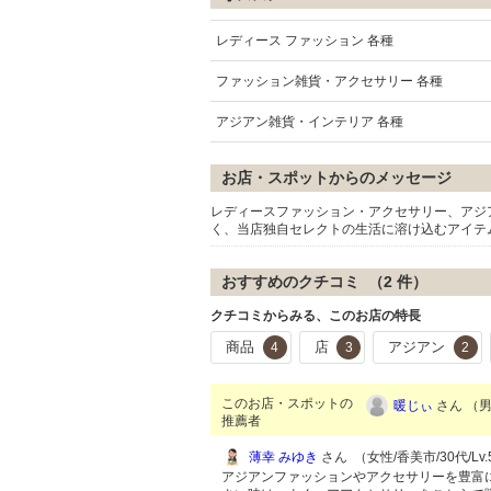
レディース ファッション 各種
ファッション雑貨・アクセサリー 各種
アジアン雑貨・インテリア 各種
お店・スポットからのメッセージ
レディースファッション・アクセサリー、アジ
く、当店独自セレクトの生活に溶け込むアイテ
おすすめのクチコミ （
2
件）
クチコミからみる、このお店の特長
商品
店
アジアン
4
3
2
このお店・スポットの
暖じぃ
さん （男性
推薦者
薄幸 みゆき
さん （女性/香美市/30代/Lv.
アジアンファッションやアクセサリーを豊富