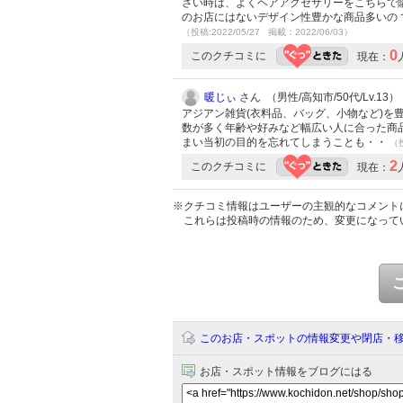
さい時は、よくヘアアクセサリーをこちらで購
のお店にはないデザイン性豊かな商品多いの 
（投稿:2022/05/27 掲載：2022/06/03）
0
このクチコミに
現在：
暖じぃ
さん （男性/高知市/50代/Lv.13）
アジアン雑貨(衣料品、バッグ、小物など)
数が多く年齢や好みなど幅広い人に合った商
まい当初の目的を忘れてしまうことも・・
（投
2
このクチコミに
現在：
※クチコミ情報はユーザーの主観的なコメント
これらは投稿時の情報のため、変更になって
このお店・スポットの情報変更や閉店・
お店・スポット情報をブログにはる