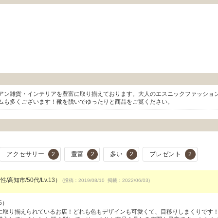
アン雑貨・インテリアを豊富に取り揃えております。大人のエスニックファッショ
ムも多くございます！靴を脱いでゆったりと商品をご覧ください。
アクセサリー
豊富
多い
プレゼント
2
2
2
2
/高知市/50代/Lv.13）
(投稿：2019/08/10 掲載：2022/06/03)
5）
に取り揃えられているお店！どれも色もデザインも可愛くて、目移りしまくりです