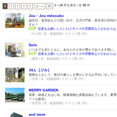
1～10
件を表示 / 全
56
件
1
2
3
4
5
[6]
次へ»
Jou・Jou mitsouko
誕生日・送別会などの思い出や、正月の門松・新店等の店内の
すか？
花束をお願いしたいけどサイズや雰囲気などがわからなく
（中心部 / 花・観葉植物 / クチコミ数 1件）
Soto
いつまでも花とともに、あなたの人生が豊かであります様に。
花束をお願いしたいけどサイズや雰囲気などがわからなく
（東部 / 花・観葉植物 / クチコミ数 1件）
JiLL［ジル］
植物をとおして、毎日の暮らしを豊かにするお手伝いをしてい
（北部 / 花・観葉植物 / クチコミ数 2件）
MERRY GARDEN
花苗・鉢植えをはじめ、観葉植物な多数品揃えています。夏季
ーツも販売♪
（安芸市 / 花・観葉植物 / クチコミ数 2件）
and more