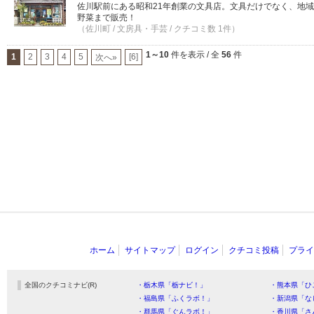
佐川駅前にある昭和21年創業の文具店。文具だけでなく、地
野菜まで販売！
（佐川町 / 文房具・手芸 / クチコミ数 1件）
1～10
件を表示 / 全
56
件
1
2
3
4
5
[6]
次へ»
ホーム
サイトマップ
ログイン
クチコミ投稿
プライ
全国のクチコミナビ(R)
・栃木県「栃ナビ！」
・熊本県「ひ
・福島県「ふくラボ！」
・新潟県「な
・群馬県「ぐんラボ！」
・香川県「さ