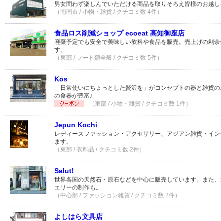
男女問わず楽しんでいただける商品を取りそろえ皆様のお越し
（南国市 / 小物・雑貨 / クチコミ数 4件）
食品ロス削減ショップ ecoeat 高知御座店
廃棄予定でも安全で美味しい飲料や食品を販売。売上げの剰余
す。
（東部 / フード類全般 / クチコミ数 5件）
Kos
「日常使いにちょっとした贅沢を」がコンセプトの器と雑貨の
の食器が豊富♪
（東部 / 小物・雑貨 / クチコミ数 1件）
Jepun Kochi
レディースファッション・アクセサリー、アジアン雑貨・イン
ます。
（東部 / 衣料品 / クチコミ数 2件）
Salut!
世界各国の天然石・原石などを中心に販売しています。また、
エリーの制作も。
（中心部 / ファッション雑貨 / クチコミ数 2件）
よしはら文具店