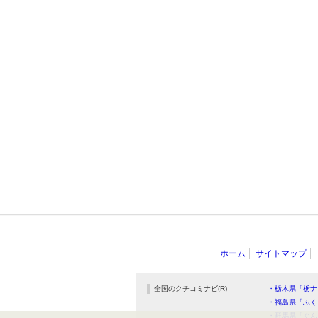
ホーム
サイトマップ
全国のクチコミナビ(R)
・栃木県「栃ナ
・福島県「ふく
・群馬県「ぐん