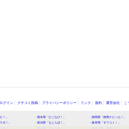
ログイン
クチコミ投稿
プライバシーポリシー
リンク
規約
運営会社
こ
ビ！」
・熊本県「ひごなび！」
・静岡県「静岡ナビっち！」
ラボ！」
・新潟県「なじらぼ！」
・岐阜県「ギフコミ！」
ラボ！」
・香川県「さんラボ！」
・神奈川県「湘南ナビ！」