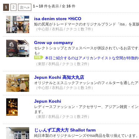
1～10
件を表示 / 全
16
件
1
2
次へ»
isa denim store ×HiCO
鯨の尻尾がトレードマークのオリジナルブランド「isa」を直
（中心部 / 衣料品 / クチコミ数 7件）
Grow up company
セレクトショップとカフェスペースが併設されているお店です
も♪
本日ご紹介するのはアメリカンテイストな空間が特徴的な「Gr
（東部 / 衣料品 / クチコミ数 2件）
Jepun Kochi 高知大丸店
オリジナルとエスニックファッションのフィルターを通したア
（中心部 / 衣料品 / クチコミ数 1件）
Jepun Kochi
レディースファッション・アクセサリー、アジアン雑貨・イン
ます。
（東部 / 衣料品 / クチコミ数 2件）
じぃんず工房大方 Shallot farm
純日本製のオリジナルジーンズやisa商品を取り揃えています