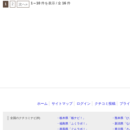
1～10
件を表示 / 全
16
件
1
2
次へ»
ホーム
サイトマップ
ログイン
クチコミ投稿
プライ
全国のクチコミナビ(R)
・栃木県「栃ナビ！」
・熊本県「ひ
・福島県「ふくラボ！」
・新潟県「な
・群馬県「ぐんラボ！」
・香川県「さ