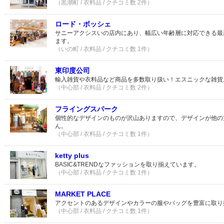
（黒潮町 / 衣料品 / クチコミ数 2件）
ロード・ボッシェ
サニーアクシスいの店内にあり、幅広い年齢層に対応できる最
ます。
（いの町 / 衣料品 / クチコミ数 1件）
東印度公司
輸入雑貨や衣料品など商品を多数取り扱い！エスニックな雑貨
（中心部 / 衣料品 / クチコミ数 2件）
フライングスパーク
個性的なデザインのものが沢山ありますので、デザインが他の
ん。
（中心部 / 衣料品 / クチコミ数 1件）
ketty plus
BASIC&TRENDなファッションを取り揃えています。
（中心部 / 衣料品 / クチコミ数 1件）
MARKET PLACE
アクセントのあるデザインやカラーの服やバッグを豊富に取り
（中心部 / 衣料品 / クチコミ数 1件）