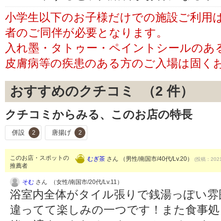
小学生以下のお子様だけでの施設ご利用
者のご同伴が必要となります。
入れ墨・タトゥー・ペイントシールのあ
皮膚病等の疾患のある方のご入場は固く
おすすめのクチコミ （
2
件）
クチコミからみる、このお店の特長
併設
唐揚げ
2
2
このお店・スポットの
むぎ茶
さん （男性/南国市/40代/Lv.20）
(投稿：2021
推薦者
そむ
さん （女性/南国市/20代/Lv.11）
浴室内全体がタイル張りで銭湯っぽい雰
違ってて楽しみの一つです！また食事処