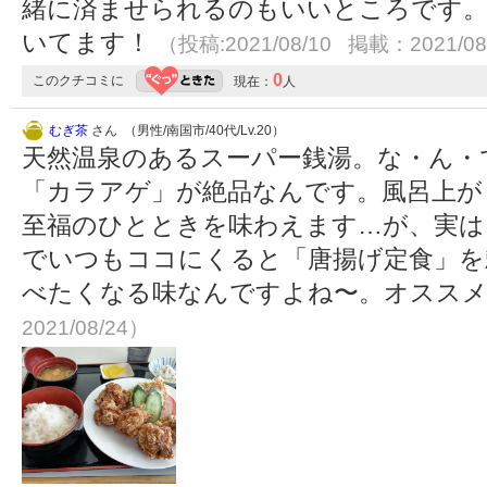
緒に済ませられるのもいいところです
いてます！
（投稿:2021/08/10 掲載：2021/08
0
このクチコミに
現在：
人
むぎ茶
さん （男性/南国市/40代/Lv.20）
天然温泉のあるスーパー銭湯。な・ん・
「カラアゲ」が絶品なんです。風呂上が
至福のひとときを味わえます…が、実は
でいつもココにくると「唐揚げ定食」を
べたくなる味なんですよね〜。オスス
2021/08/24）