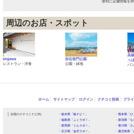
便利に店舗情報を持
周辺のお店・スポット
高
engawa
弥右衛門公園
っは
レストラン・洋食
公園・緑地
パ
ホーム
サイトマップ
ログイン
クチコミ投稿
プライ
全国のクチコミナビ(R)
・栃木県「栃ナビ！」
・熊本県「ひ
・福島県「ふくラボ！」
・新潟県「な
・群馬県「ぐんラボ！」
・香川県「さ
・石川県「金沢ラボ！」
・鹿児島県「