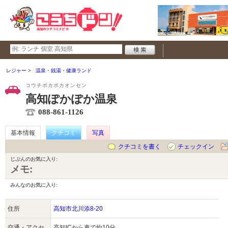
レジャー
温泉・銭湯・健康ランド
コウチポカポカオンセン
高知ぽかぽか温泉
088-861-1126
基本情報
クチコミ
写真
クチコミを書く
チェックイン
じぶんのお気に入り:
メモ:
みんなのお気に入り:
住所
高知市北川添8-20
交通・アクセ
高知ICから車で約10分