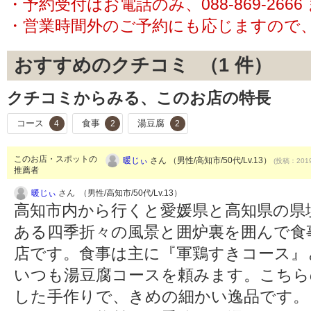
・予約受付はお電話のみ、088-869-26
・営業時間外のご予約にも応じますので
おすすめのクチコミ （
1
件）
クチコミからみる、このお店の特長
コース
食事
湯豆腐
4
2
2
このお店・スポットの
暖じぃ
さん （男性/高知市/50代/Lv.13）
(投稿：2019
推薦者
暖じぃ
さん （男性/高知市/50代/Lv.13）
高知市内から行くと愛媛県と高知県の県
ある四季折々の風景と囲炉裏を囲んで食
店です。食事は主に『軍鶏すきコース』
いつも湯豆腐コースを頼みます。こちら
した手作りで、きめの細かい逸品です。