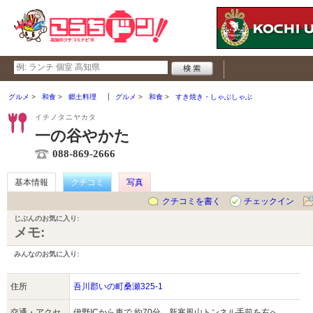
グルメ
和食
郷土料理
グルメ
和食
すき焼き・しゃぶしゃぶ
イチノタニヤカタ
一の谷やかた
088-869-2666
基本情報
クチコミ
写真
クチコミを書く
チェックイン
じぶんのお気に入り:
メモ:
みんなのお気に入り:
住所
吾川郡いの町桑瀬325-1
交通・アクセ
伊野ICから車で 約70分 新寒風山トンネル手前を右へ