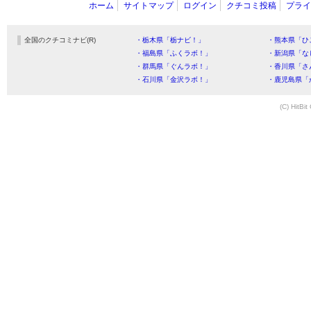
ホーム
サイトマップ
ログイン
クチコミ投稿
プライ
全国のクチコミナビ(R)
・栃木県「栃ナビ！」
・熊本県「ひ
・福島県「ふくラボ！」
・新潟県「な
・群馬県「ぐんラボ！」
・香川県「さ
・石川県「金沢ラボ！」
・鹿児島県「
(C) HitBit