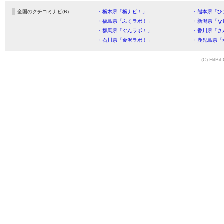
全国のクチコミナビ(R)
・栃木県「栃ナビ！」
・熊本県「ひ
・福島県「ふくラボ！」
・新潟県「な
・群馬県「ぐんラボ！」
・香川県「さ
・石川県「金沢ラボ！」
・鹿児島県「
(C) HitBit