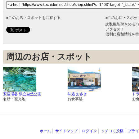
■
このお店・スポットを共有する
■
このお店・スポッ
読取機能付きのモバ
アクセス！
便利に店舗情報を持
周辺のお店・スポット
安居渓谷 県立自然公園
味処 おさき
ド
名所・観光地
お食事処
お
ホーム
サイトマップ
ログイン
クチコミ投稿
プライ