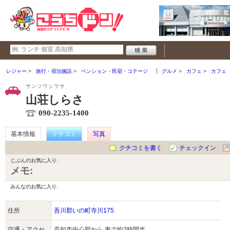
レジャー
旅行・宿泊施設
ペンション・民宿・コテージ
グルメ
カフェ
カフェ
サンソウシラサ
山荘しらさ
090-2235-1400
基本情報
クチコミ
写真
クチコミを書く
チェックイン
じぶんのお気に入り:
メモ:
みんなのお気に入り:
住所
吾川郡いの町寺川175
交通・アクセ
高知市中心部から 車で約2時間半