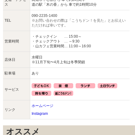
ス
道の駅「木の香」から 車で約1時間10分
090-2235-1400
TEL
※お問い合わせの際は「こうちドン！を見た」とお伝えい
ただければ幸いです。
・チェックイン … 15:00～
営業時間
・チェックアウト … ～9:30
・山カフェ営業時間… 11:00～16:00
水曜日
店休日
※11月下旬〜4月上旬は冬季閉鎖
駐車場
あり
サービス
ホームページ
リンク
Instagram
オススメ