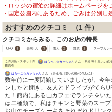
・ロッジの宿泊の詳細はホームページを
・国定公園内にあるため、ごみは分別し
おすすめのクチコミ （
1
件）
クチコミからみる、このお店の特長
UFO
美味しい
友人
野菜
スープカレ
3
3
2
2
このお店・スポットの
はらぺこ☆ガッちゃん
さん （男性/吾川郡いの町/40
推薦者
はらぺこ☆ガッちゃん
さん （男性/吾川郡いの町/40代/Lv.11）
数年前に一度閉館していましたが、今年
ンしたと聞き、友人とドライブがてらU
た！館内にある山カフェでランチをい
は二種類で、私はチキンと野菜のスープ
お山のチーズケーキをそれぞれドリンク