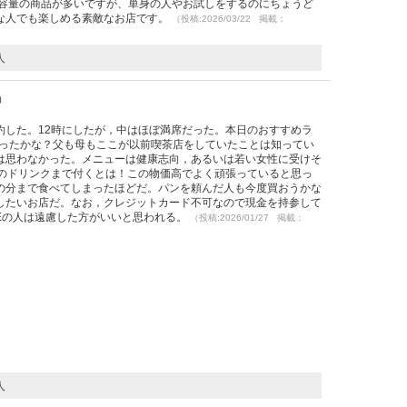
大容量の商品が多いですが、単身の人やお試しをするのにちょうど
な人でも楽しめる素敵なお店です。
（投稿:2026/03/22 掲載：
人
1）
）
約した。12時にしたが，中はほぼ満席だった。本日のおすすめラ
だったかな？父も母もここが以前喫茶店をしていたことは知ってい
は思わなかった。メニューは健康志向，あるいは若い女性に受けそ
後のドリンクまで付くとは！この物価高でよく頑張っていると思っ
の分まで食べてしまったほどだ。パンを頼んだ人も今度買おうかな
したいお店だ。なお，クレジットカード不可なので現金を持参して
Eの人は遠慮した方がいいと思われる。
（投稿:2026/01/27 掲載：
人