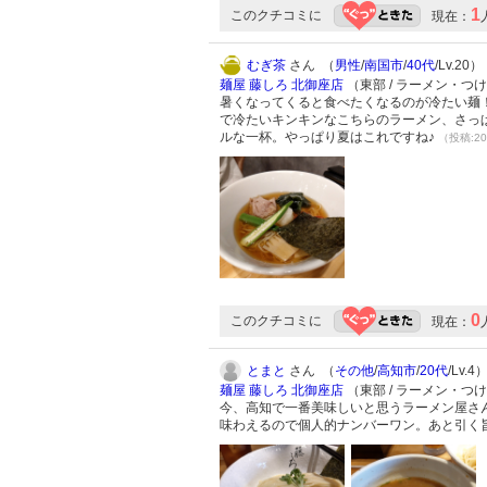
1
このクチコミに
現在：
むぎ茶
さん （
男性
/
南国市
/
40代
/Lv.20）
麺屋 藤しろ 北御座店
（東部 / ラーメン・つ
暑くなってくると食べたくなるのが冷たい麺
で冷たいキンキンなこちらのラーメン、さっ
ルな一杯。やっぱり夏はこれですね♪
（投稿:20
0
このクチコミに
現在：
とまと
さん （
その他
/
高知市
/
20代
/Lv.4
麺屋 藤しろ 北御座店
（東部 / ラーメン・つ
今、高知で一番美味しいと思うラーメン屋さ
味わえるので個人的ナンバーワン。あと引く