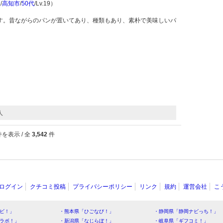
性
/
高知市
/
50代
/Lv.19）
す。昔ながらのパンが置いてあり、種類もあり、素朴で美味しいパ
人
を表示 / 全
3,542
件
ログイン
クチコミ投稿
プライバシーポリシー
リンク
規約
運営会社
こ
ビ！」
・熊本県「ひごなび！」
・静岡県「静岡ナビっち！」
ラボ！」
・新潟県「なじらぼ！」
・岐阜県「ギフコミ！」