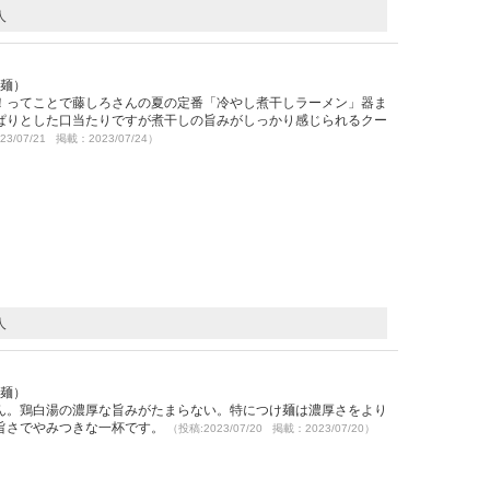
人
け麺）
！ってことで藤しろさんの夏の定番「冷やし煮干しラーメン」器ま
ぱりとした口当たりですが煮干しの旨みがしっかり感じられるクー
23/07/21 掲載：2023/07/24）
人
）
け麺）
ん。鶏白湯の濃厚な旨みがたまらない。特につけ麺は濃厚さをより
旨さでやみつきな一杯です。
（投稿:2023/07/20 掲載：2023/07/20）