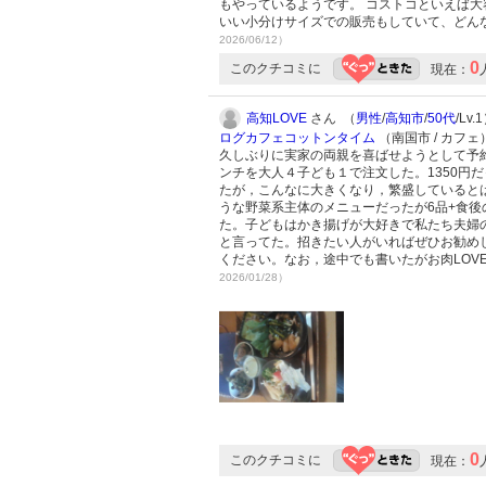
もやっているようです。 コストコといえば
いい小分けサイズでの販売もしていて、どん
2026/06/12）
0
このクチコミに
現在：
高知LOVE
さん （
男性
/
高知市
/
50代
/Lv.
ログカフェコットンタイム
（南国市 / カフェ
久しぶりに実家の両親を喜ばせようとして予
ンチを大人４子ども１で注文した。1350円
たが，こんなに大きくなり，繁盛していると
うな野菜系主体のメニューだったが6品+食
た。子どもはかき揚げが大好きで私たち夫婦
と言ってた。招きたい人がいればぜひお勧め
ください。なお，途中でも書いたがお肉LOV
2026/01/28）
0
このクチコミに
現在：