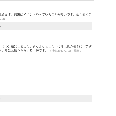
見えます。週末にイベントやっていることが多いです。落ち着くこ
1/21）
人
）
日はつけ麺にしました。あっさりとしたつけ汁は夏の暑さにバテぎ
さ。夏に元気をもらえる一杯です。
（投稿:2023/07/28 掲載：
人