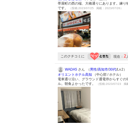
帯屋町の西の端、大橋通りにあります。練り
です。
（投稿:2023/07/25 掲載：2023/07/26）
2
このクチコミに
現在：
WADA5
さん （
男性
/
高知市
/
30代
/Lv.2）
オリエントホテル高知
（中心部 / ホテル）
電車通り沿い、グラウンド通電停からすぐの
ル。朝食よかったです。
（投稿:2023/07/23 掲