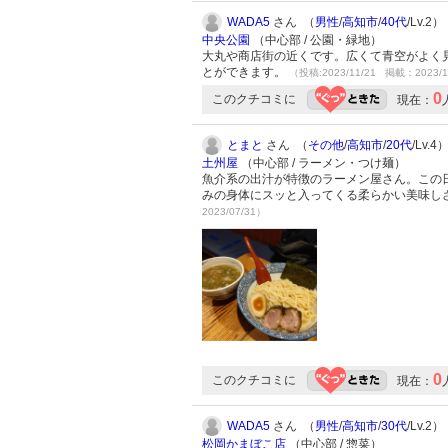
WADA5
さん （
男性
/
高知市
/
40代
/Lv.2）
中央公園
（中心部 / 公園・緑地）
大丸や商店街の近くです。広くて青空がよく
とができます。
（投稿:2023/11/21 掲載：2023/1
0
このクチコミに
現在：
とまと
さん （
その他
/
高知市
/
20代
/Lv.4
土州屋
（中心部 / ラーメン・つけ麺）
魚介系の出汁が特徴のラーメン屋さん。この
みの身体にスッと入ってくる柔らかい美味し
2023/07/31）
0
このクチコミに
現在：
WADA5
さん （
男性
/
高知市
/
30代
/Lv.2）
松岡かまぼこ店
（中心部 / 惣菜）