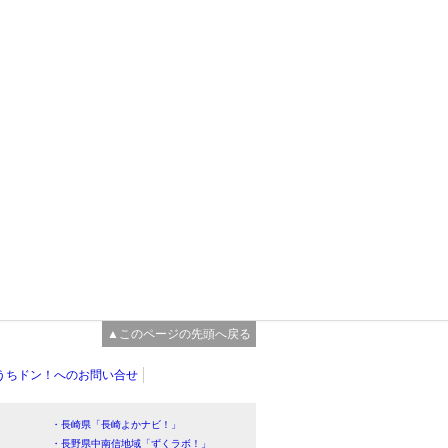
▲このページの先頭へ戻る
うちドン！へのお問い合せ
・長崎県「長崎よかナビ！」
・長野県中南信地域「ずくラボ！」