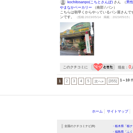
kochitosanpo(こちとさんぽ)
さん （
男
やまなかベーカリー
（南部 / パン）
こちらは朝早くからやっているパン屋さんで
ンです。
（投稿:2023/05/14 掲載：2023/05/15）
0
このクチコミに
現在：
1～10
件
1
2
3
4
5
[355]
次へ»
ホーム
サイトマップ
全国のクチコミナビ(R)
・栃木県「栃ナ
・福島県「ふく