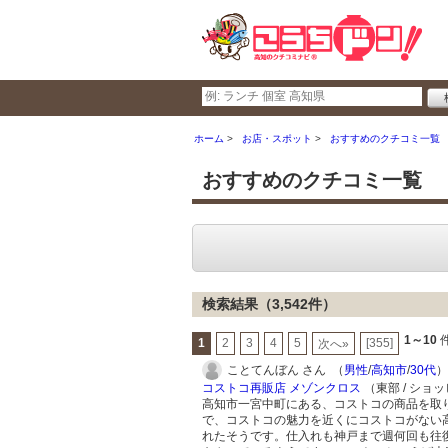
ホーム
お店・スポット
おすすめのクチコミ一覧
おすすめのクチコミ一覧
検索結果（3,542件）
1～10
件
1
2
3
4
5
[355]
次へ»
ことてんぼん さん （
男性
/
高知市
/
30代
）
コストコ再販店 メゾンクロス
（東部 / ショ
高知市一宮中町にある、コストコの商品を取
で、コストコの魅力を近くにコストコがない
れたそうです。仕入れも神戸まで週何回も往