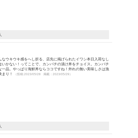
人
）
んなウキウキ感をへし折る、店先に掲げられたイワシ本日入荷なし
はいかない！ってことで、カンパチの漬け丼をチョイス。カンパチ
な一品。やっぱり海鮮丼ならココですね！外れの無い美味しさは漁
決まり！
（投稿:2023/05/28 掲載：2023/05/29）
人