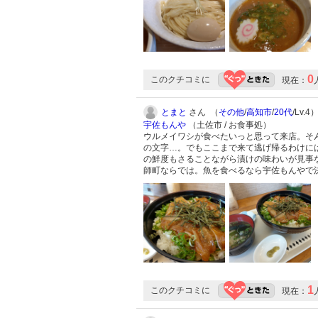
0
このクチコミに
現在：
とまと
さん （
その他
/
高知市
/
20代
/Lv.4
宇佐もんや
（土佐市 / お食事処）
ウルメイワシが食べたいっと思って来店。そ
の文字…。でもここまで来て逃げ帰るわけに
の鮮度もさることながら漬けの味わいが見事
師町ならでは。魚を食べるなら宇佐もんやで
1
このクチコミに
現在：