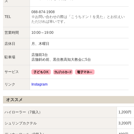
ス
088-874-1908
TEL
※お問い合わせの際は「こうちドン！を見た」とお伝えい
ただければ幸いです。
営業時間
10:00～19:00
店休日
月、木曜日
店舗前3台
駐車場
店舗斜め前、黒住教高知大教会に5台
サービス
リンク
Instagram
オススメ
ハイローラー（7個入）
1,200円
シュリンプカクテル
3,200円