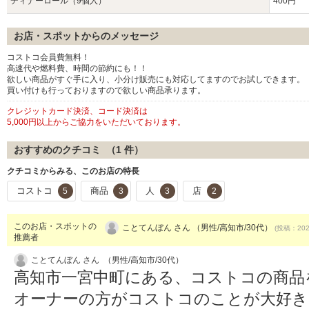
ディナーロール（9個入）
400円
お店・スポットからのメッセージ
コストコ会員費無料！
高速代や燃料費、時間の節約にも！！
欲しい商品がすぐ手に入り、小分け販売にも対応してますのでお試しできます。
買い付けも行っておりますので欲しい商品承ります。
クレジットカード決済、コード決済は
5,000円以上からご協力をいただいております。
おすすめのクチコミ （
1
件）
クチコミからみる、このお店の特長
コストコ
商品
人
店
5
3
3
2
このお店・スポットの
ことてんぼん さん （男性/高知市/30代）
(投稿：2026
推薦者
ことてんぼん さん （男性/高知市/30代）
高知市一宮中町にある、コストコの商品
オーナーの方がコストコのことが大好き