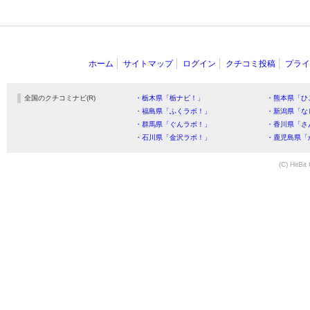
ホーム
サイトマップ
ログイン
クチコミ投稿
プライ
全国のクチコミナビ(R)
・栃木県「栃ナビ！」
・熊本県「ひ
・福島県「ふくラボ！」
・新潟県「な
・群馬県「ぐんラボ！」
・香川県「さ
・石川県「金沢ラボ！」
・鹿児島県「
(C) HitBit