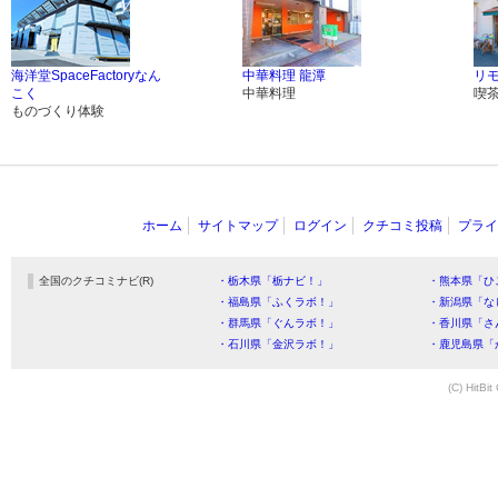
海洋堂SpaceFactoryなん
中華料理 龍潭
リ
こく
中華料理
喫
ものづくり体験
ホーム
サイトマップ
ログイン
クチコミ投稿
プライ
全国のクチコミナビ(R)
・栃木県「栃ナビ！」
・熊本県「ひ
・福島県「ふくラボ！」
・新潟県「な
・群馬県「ぐんラボ！」
・香川県「さ
・石川県「金沢ラボ！」
・鹿児島県「
(C) HitBit