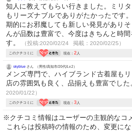
知人に教えてもらい行きました。ミリタ
もリーズナブルでありがたかったです。
期的にお邪魔しても新しい発見がありそ
んが品数は豊富で、今度はきちんと時間
す。
（投稿:2020/02/24 掲載：2020/02/25）
2
このクチコミに
現在：
人
skyblue
さん （男性/高知市/20代/Lv.2）
メンズ専門で、ハイブランド古着屋もリ
店の雰囲気も良く、品揃えも豊富でした
2020/01/22）
3
このクチコミに
現在：
人
※クチコミ情報はユーザーの主観的なコ
これらは投稿時の情報のため、変更に