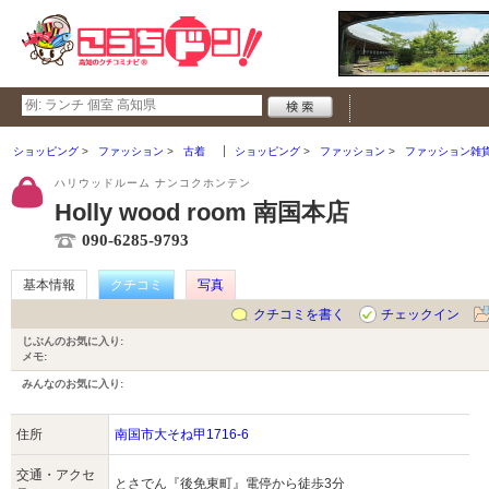
ショッピング
ファッション
古着
ショッピング
ファッション
ファッション雑
ハリウッドルーム ナンコクホンテン
Holly wood room 南国本店
090-6285-9793
基本情報
クチコミ
写真
クチコミを書く
チェックイン
じぶんのお気に入り:
メモ:
みんなのお気に入り:
住所
南国市大そね甲1716-6
交通・アクセ
とさでん『後免東町』電停から徒歩3分