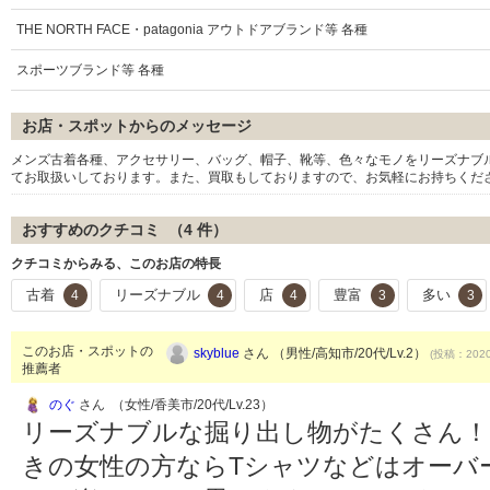
THE NORTH FACE・patagonia アウトドアブランド等 各種
スポーツブランド等 各種
お店・スポットからのメッセージ
メンズ古着各種、アクセサリー、バッグ、帽子、靴等、色々なモノをリーズナブ
てお取扱いしております。また、買取もしておりますので、お気軽にお持ちくだ
おすすめのクチコミ （
4
件）
クチコミからみる、このお店の特長
古着
リーズナブル
店
豊富
多い
4
4
4
3
3
このお店・スポットの
skyblue
さん （男性/高知市/20代/Lv.2）
(投稿：2020
推薦者
のぐ
さん （女性/香美市/20代/Lv.23）
リーズナブルな掘り出し物がたくさん！
きの女性の方ならTシャツなどはオーバ