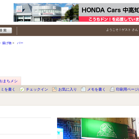
ようこそ！
ゲスト
さん
・揚げ物
バー
月おまちメシ
コミを書く
チェックイン
お気に入り
メモを書く
印刷用ページ