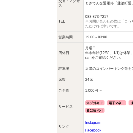
交通・アクセ
とさでん交通電停「蓮池町通
ス
088-873-7217
TEL
※お問い合わせの際は「こう
ただければ幸いです。
営業時間
19:00～03:00
月曜日
店休日
年末年始(12/31、1/1)は休
ramをご確認ください。
駐車場
近隣のコインパーキング等を
席数
24席
ご予算
1,000円 ～
サービス
Instagram
リンク
Facebook