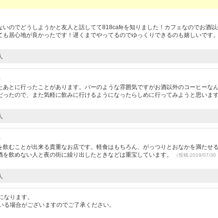
いのでどうしようかと友人と話してて818cafeを知りました！カフェなのでお酒
ても居心地が良かったです！遅くまでやってるのでゆっくりできるのも嬉しいです
人
）
たあとに行ったことがあります。バーのような雰囲気ですがお酒以外のコーヒーな
だったので、また気軽に飲みに行けるようになったらしめに行ってみようと思いま
人
）
を飲むことが出来る貴重なお店です。軽食はもちろん、がっつりとおなかを満たせ
酒を飲めない人と夜の街に繰り出したときなどは重宝しています。
（投稿:2019/07/3
人
になります。
いる場合がございますのでご了承ください。