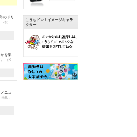
以外のドリ
こうちドン！イメージキャラ
。
（投
クター
んかを楽
す。
（投
るメニュ
0 掲載：