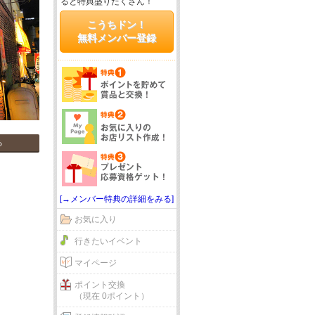
ると特典盛りだくさん！
こうちドン！
無料メンバー登録
る
[→メンバー特典の詳細をみる]
お気に入り
行きたいイベント
マイページ
ポイント交換
（現在 0ポイント）