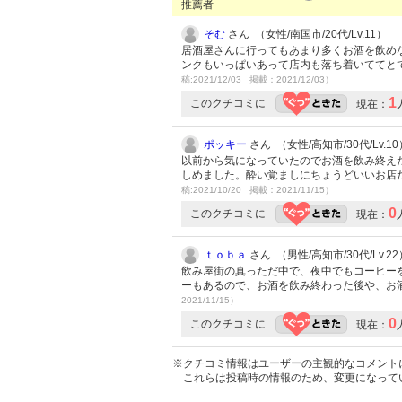
推薦者
そむ
さん （女性/南国市/20代/Lv.11）
居酒屋さんに行ってもあまり多くお酒を飲めな
ンクもいっぱいあって店内も落ち着いててと
稿:2021/12/03 掲載：2021/12/03）
1
このクチコミに
現在：
ポッキー
さん （女性/高知市/30代/Lv.10
以前から気になっていたのでお酒を飲み終え
しめました。酔い覚ましにちょうどいいお店
稿:2021/10/20 掲載：2021/11/15）
0
このクチコミに
現在：
ｔｏｂａ
さん （男性/高知市/30代/Lv.22
飲み屋街の真っただ中で、夜中でもコーヒー
ーもあるので、お酒を飲み終わった後や、お
2021/11/15）
0
このクチコミに
現在：
※クチコミ情報はユーザーの主観的なコメント
これらは投稿時の情報のため、変更になって