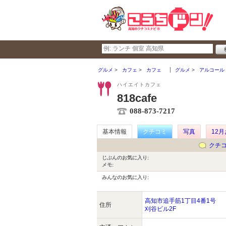
グルメ
カフェ
カフェ
グルメ
アルコール
ハイエイトカフェ
818cafe
088-873-7217
基本情報
クチコミ
写真
12
クチ
じぶんのお気に入り:
メモ:
みんなのお気に入り:
高知市追手筋1丁目4番1号
住所
刈谷ビル2F