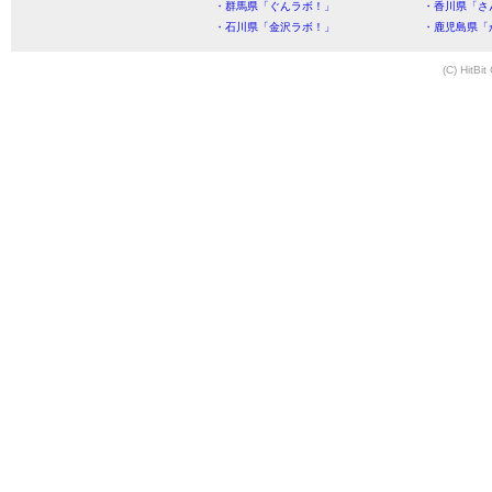
・群馬県「ぐんラボ！」
・香川県「さ
・石川県「金沢ラボ！」
・鹿児島県「
(C) HitBit