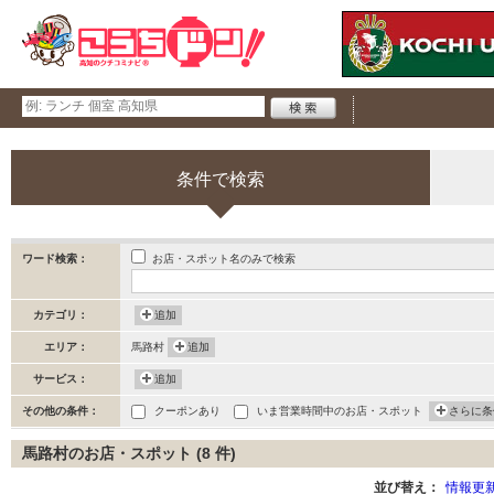
条件で検索
お店・スポット名のみで検索
ワード検索：
カテゴリ：
追加
エリア：
馬路村
追加
サービス：
追加
その他の条件：
クーポンあり
いま営業時間中のお店・スポット
さらに条
馬路村のお店・スポット (8 件)
並び替え：
情報更