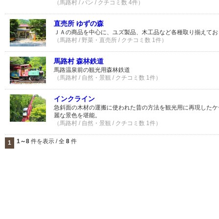
（馬路村 / パン / クチコミ数 4件）
直売所 ゆずの森
ＪＡの商品を中心に、ユズ製品、木工品など各種取り揃えてお
（馬路村 / 野菜・直売所 / クチコミ数 1件）
馬路村 森林鉄道
馬路温泉前の観光用森林鉄道
（馬路村 / 自然・景観 / クチコミ数 1件）
インクライン
急斜面の木材の運搬に使われた昔の方法を観光用に再現したケ
麗な景色を堪能。
（馬路村 / 自然・景観 / クチコミ数 1件）
1～8
件を表示 / 全
8
件
1