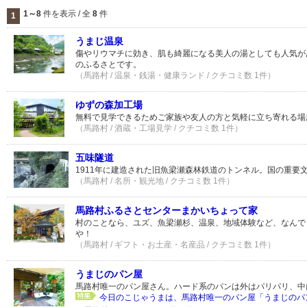
1～8
件を表示 / 全
8
件
1
うまじ温泉
傷やリウマチに効き、肌も綺麗になる美人の湯としても人気が
のふるさとです。
（馬路村 / 温泉・銭湯・健康ランド / クチコミ数 1件）
ゆずの森加工場
無料で見学できるためご家族や友人の方と気軽に立ち寄れる場
（馬路村 / 酒蔵・工場見学 / クチコミ数 1件）
五味隧道
1911年に建造された旧魚梁瀬森林鉄道のトンネル。国の重要
（馬路村 / 名所・観光地 / クチコミ数 1件）
馬路村ふるさとセンターまかいちょって家
村のことなら、ユズ、魚梁瀬杉、温泉、地域体験など、なんで
や！
（馬路村 / ギフト・お土産・名産品 / クチコミ数 1件）
うまじのパン屋
馬路村唯一のパン屋さん。ハード系のパンは外はパリパリ、中
今日のこじゃうまは、馬路村唯一のパン屋「うまじのパン