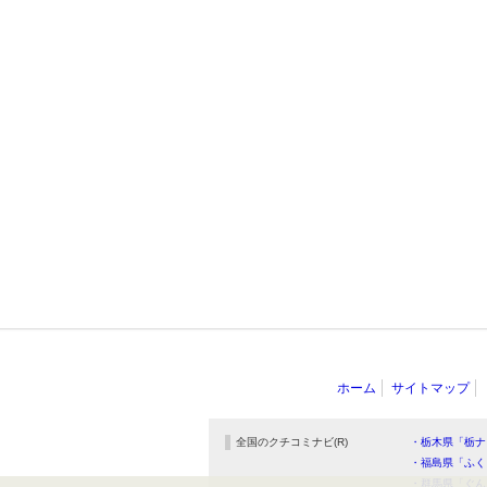
ホーム
サイトマップ
全国のクチコミナビ(R)
・栃木県「栃ナ
・福島県「ふく
・群馬県「ぐん