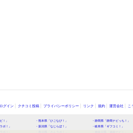
ログイン
クチコミ投稿
プライバシーポリシー
リンク
規約
運営会社
こ
ビ！」
・熊本県「ひごなび！」
・静岡県「静岡ナビっち！」
ラボ！」
・新潟県「なじらぼ！」
・岐阜県「ギフコミ！」
ラボ！」
・香川県「さんラボ！」
・神奈川県「湘南ナビ！」