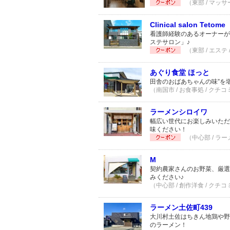
（東部 / マッサ
Clinical salon Tetome
看護師経験のあるオーナーが
ステサロン」♪
（東部 / エステ
あぐり食堂 ほっと
田舎のおばあちゃんの味”を
（南国市 / お食事処 / クチコ
ラーメンシロイワ
幅広い世代にお楽しみいただ
味ください！
（中心部 / ラー
M
契約農家さんのお野菜、厳選
みください♪
（中心部 / 創作洋食 / クチコ
ラーメン土佐町439
大川村土佐はちきん地鶏や野
のラーメン！