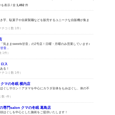
を表示 / 全
1,492
件
き芋、駄菓子や自家製麺などを販売するユニークな自販機が集ま
 クチコミ数 1件）
店
気ままsweets甘音」の2号店！日曜・月曜のみ営業しています♪
音...
数 1件）
クロス
ある！
 クチコミ数 1件）
ロクマの冬眠 横内店
ほぐしサロン！アタマを中心にカラダ全体をもみほぐし、体の不
ミ数 -件）
専門salon クマの冬眠 葛島店
頭ほぐしを中心とした施術をご提供いたします！