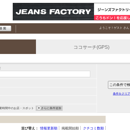
ようこそ！
ゲスト
さん
ココサーチ(GPS)
索
条件をクリ
業時間中のお店・スポット
さらに条件追加
並び替え：
情報更新順
掲載開始順
クチコミ数順