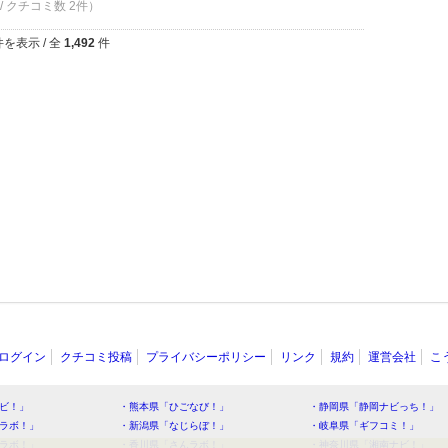
/ クチコミ数 2件）
を表示 / 全
1,492
件
ログイン
クチコミ投稿
プライバシーポリシー
リンク
規約
運営会社
こ
ビ！」
・熊本県「ひごなび！」
・静岡県「静岡ナビっち！」
ラボ！」
・新潟県「なじらぼ！」
・岐阜県「ギフコミ！」
ラボ！」
・香川県「さんラボ！」
・神奈川県「湘南ナビ！」