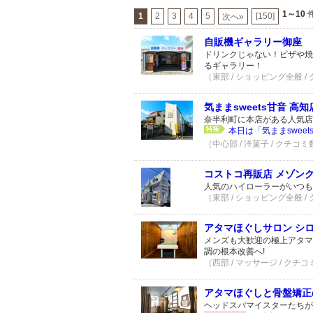
1～10
件
1
2
3
4
5
[150]
次へ»
自販機ギャラリー御座
ドリンクじゃない！ピザや焼
るギャラリー！
（東部 / ショッピング全般 /
気ままsweets甘音 高知
奈半利町に本店がある人気店「
本日は「気ままsweets甘
（中心部 / 洋菓子 / クチコミ
コストコ再販店 メゾン
人気のハイローラーがいつも
（東部 / ショッピング全般 /
アタマほぐしサロン シ
メンズも大歓迎の極上アタマ
調の根本改善へ!
（西部 / マッサージ / クチコ
アタマほぐしと骨盤矯正の
ヘッドスパマイスターたちが