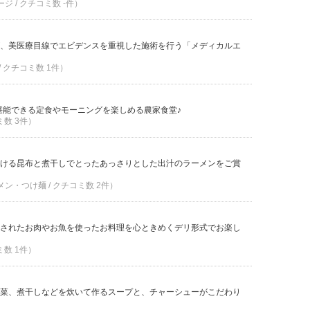
ージ / クチコミ数 -件）
、美医療目線でエビデンスを重視した施術を行う「メディカルエ
 / クチコミ数 1件）
堪能できる定食やモーニングを楽しめる農家食堂♪
ミ数 3件）
ける昆布と煮干しでとったあっさりとした出汁のラーメンをご賞
メン・つけ麺 / クチコミ数 2件）
されたお肉やお魚を使ったお料理を心ときめくデリ形式でお楽し
ミ数 1件）
菜、煮干しなどを炊いて作るスープと、チャーシューがこだわり