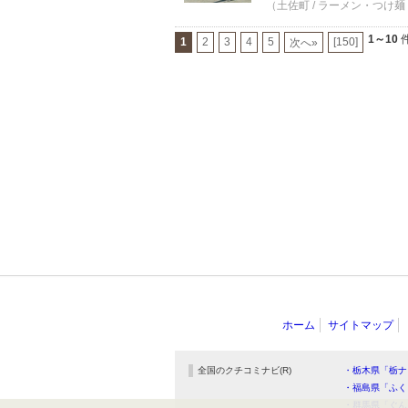
（土佐町 / ラーメン・つけ麺 
1～10
件
1
2
3
4
5
[150]
次へ»
ホーム
サイトマップ
全国のクチコミナビ(R)
・栃木県「栃ナ
・福島県「ふく
・群馬県「ぐん