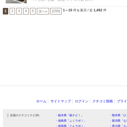
1～10
件を表示 / 全
1,492
件
1
2
3
4
5
[150]
次へ»
ホーム
サイトマップ
ログイン
クチコミ投稿
プライ
全国のクチコミナビ(R)
・栃木県「栃ナビ！」
・熊本県「ひ
・福島県「ふくラボ！」
・新潟県「な
・群馬県「ぐんラボ！」
・香川県「さ