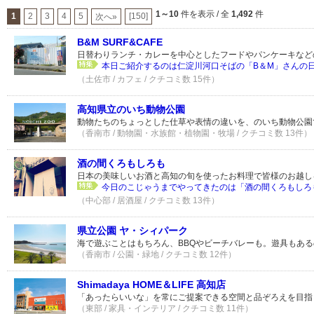
1～10
件を表示 / 全
1,492
件
1
2
3
4
5
[150]
次へ»
B&M SURF&CAFE
日替わりランチ・カレーを中心としたフードやパンケーキなど
本日ご紹介するのは仁淀川河口そばの「B＆M」さんの日替
（土佐市 / カフェ / クチコミ数 15件）
高知県立のいち動物公園
動物たちのちょっとした仕草や表情の違いを、のいち動物公園
（香南市 / 動物園・水族館・植物園・牧場 / クチコミ数 13件）
酒の間くろもしろも
日本の美味しいお酒と高知の旬を使ったお料理で皆様のお越し
今日のこじゃうまでやってきたのは「酒の間くろもしろも
（中心部 / 居酒屋 / クチコミ数 13件）
県立公園 ヤ・シィパーク
海で遊ぶことはもちろん、BBQやビーチバレーも。遊具もあ
（香南市 / 公園・緑地 / クチコミ数 12件）
Shimadaya HOME＆LIFE 高知店
「あったらいいな」を常にご提案できる空間と品ぞろえを目指
（東部 / 家具・インテリア / クチコミ数 11件）