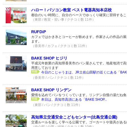
ハロー！パソコン教室 ベスト電器高知本店校
都合のいい時間に、自分のペースでゆっくり確実に習得するこ
（東部 / 教室・習い事 / クチコミ数 11件）
RUFDiP
カフェではかき氷とコーヒーが飲めます。作家さんの作品の展
ます。
（香美市 / カフェ / クチコミ数 11件）
BAKE SHOP ヒジリ
平成元年創業の高知県香美市のパン屋さんです。地産地消で高
用意しております
今日のこじゃうまは、JR土佐山田駅の近くにある「BAKE S
（香美市 / パン / クチコミ数 11件）
BAKE SHOP リンデン
愛情を込めてパンをつくっています。リンデン自慢の湯だね食
本日は、高知市高須にある「BAKE SHOP...
（東部 / パン / クチコミ数 11件）
高知県立交通安全こどもセンター(比島交通公園)
交通ルールを楽しく学べる公園です。ゴーカートや遊具がある
（中心部 / 公園・緑地 / クチコミ数 10件）